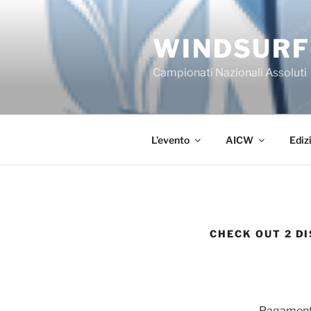
Salta
al
WINDSURF
contenuto
Campionati Nazionali Assoluti
L’evento
AICW
Ediz
CHECK OUT 2 DI
Pagament