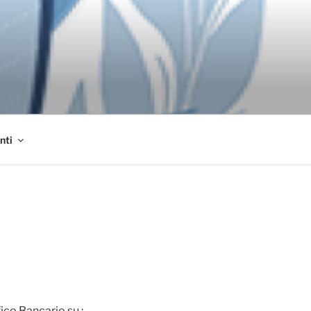
nti
co Bancario su :