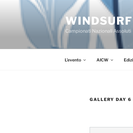
Salta
al
WINDSURF
contenuto
Campionati Nazionali Assoluti
L’evento
AICW
Ediz
GALLERY DAY 6