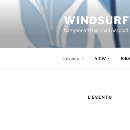
Salta
al
WINDSURF
contenuto
Campionati Nazionali Assoluti
L’evento
AICW
Ediz
L’EVENTO