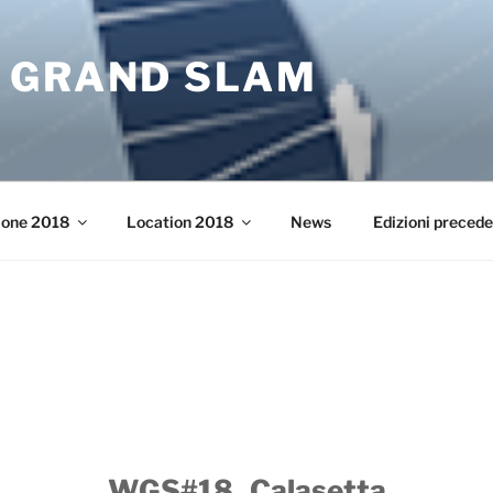
 GRAND SLAM
ione 2018
Location 2018
News
Edizioni precede
WGS#18 Calasetta