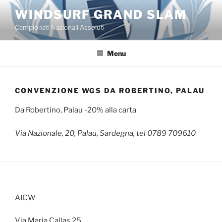
Salta
WINDSURF GRAND SLAM
al
Campionati Nazionali Assoluti
contenuto
Menu
CONVENZIONE WGS DA ROBERTINO, PALAU
Da Robertino, Palau -20% alla carta
Via Nazionale, 20
,
Palau, Sardegna
, tel 0789 709610
AICW
Via Maria Callas 25,