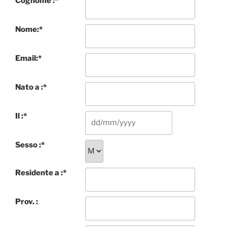
Cognome :
*
Nome:
*
Email:
*
Nato a :
*
Il :
*
Sesso :
*
Residente a :
*
Prov. :