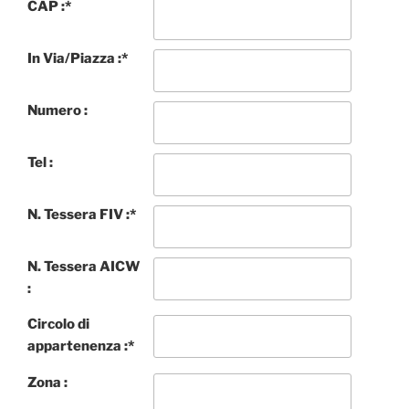
CAP :
*
In Via/Piazza :
*
Numero :
Tel :
N. Tessera FIV :
*
N. Tessera AICW
:
Circolo di
appartenenza :
*
Zona :