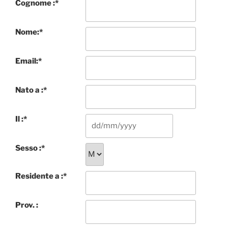
Cognome :
*
Nome:
*
Email:
*
Nato a :
*
Il :
*
Sesso :
*
Residente a :
*
Prov. :