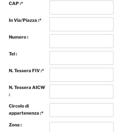
CAP :
*
In Via/Piazza :
*
Numero :
Tel :
N. Tessera FIV :
*
N. Tessera AICW
:
Circolo di
appartenenza :
*
Zona :