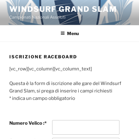
Salta
WINDSURF GRAND SLAM
al
Campionati Nazionali Assoluti
contenuto
Menu
ISCRIZIONE RACEBOARD
[vc_row][vc_column][vc_column_text]
Questa è la form di iscrizione alle gare del Windsurf
Grand Slam, si prega di inserire i campi richiesti
*
indica un campo obbligatorio
Numero Velico :
*