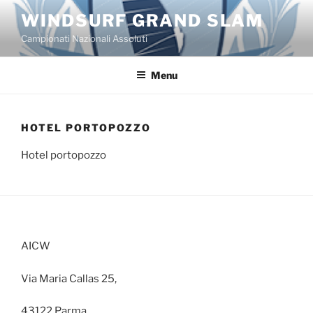
Salta
WINDSURF GRAND SLAM
al
Campionati Nazionali Assoluti
contenuto
Menu
HOTEL PORTOPOZZO
Hotel portopozzo
AICW
Via Maria Callas 25,
43122 Parma