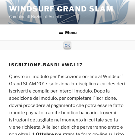
Salta
WINDSURF GRAND SLAM
al
Campionati Nazionali Assoluti
contenuto
Menu
ISCRIZIONE-BANDI #WGL17
Questo è il modulo per l’ iscrizione on-line al Windsurf
Grand SLAM 2017, seleziona la disciplina a cui desideri
iscriverti e compila per intero il modulo. Dopo la
spedizione del modulo, per completare l’ iscrizione,
dovrai procedere al pagamento che potrà essere fatto
tramite paypal o tramite bonifico bancario, troverai
istruzioni dettagliate nel momento in cui tale scelta
viene richiesta. Alle iscrizioni che perverranno entro e
non oltre il
1 Ottobre
p.v.
(tramite form on-line sul sito