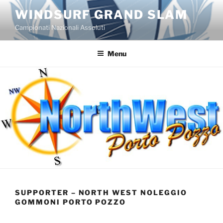
Salta
WINDSURF GRAND SLAM
al
Campionati Nazionali Assoluti
contenuto
Menu
SUPPORTER – NORTH WEST NOLEGGIO
GOMMONI PORTO POZZO