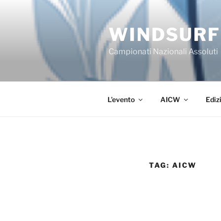
Salta
al
WINDSURF
contenuto
Campionati Nazionali Assoluti
L’evento
AICW
Ediz
TAG:
AICW