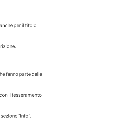
nche per il titolo
rizione.
e fanno parte delle
 con il tesseramento
sezione “info”.