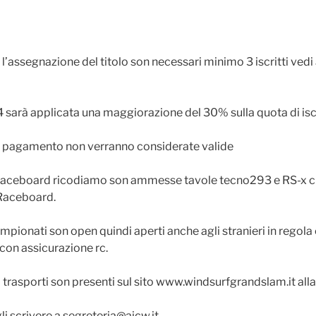
’assegnazione del titolo son necessari minimo 3 iscritti vedi a
sarà applicata una maggiorazione del 30% sulla quota di isc
 di pagamento non verranno considerate valide
Raceboard ricodiamo son ammesse tavole tecno293 e RS-x ch
 Raceboard.
mpionati son open quindi aperti anche agli stranieri in regola
 con assicurazione rc.
 trasporti son presenti sul sito www.windsurfgrandslam.it alla 
i scrivere a segreteria@aicw.it