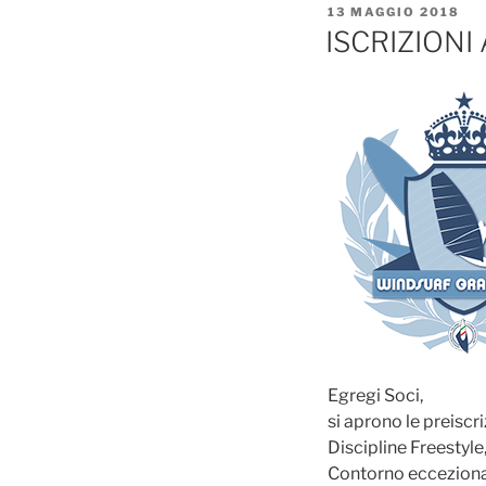
PUBBLICATO
13 MAGGIO 2018
IL
ISCRIZIONI
Egregi Soci,
si aprono le preiscr
Discipline Freestyl
Contorno eccezional