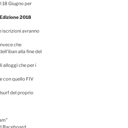
al 18 Giugno per
Edizione 2018
e iscrizioni avranno
 invece che
ll’iban alla fine del
i alloggi che per i
 e con quello FIV
dsurf del proprio
lam”
nd Raceboard.