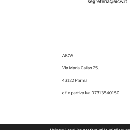
segreteria@aicw.it
AICW
Via Maria Callas 25,
43122 Parma
c.f. e partiva iva 07313540150
Proudly powered by WordPress