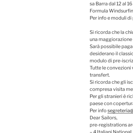
sa Barra dal 12 al 1
Formula Windsurfin
Per info e moduli di
Si ricorda che la ch
una maggiorazione 
Sarà possibile pagar
desiderano il classi
modulo di pre-iscri
Tutte le convezioni v
transfert.
Si ricorda che gli i
compresa visita me
Per gli stranieri è 
paese con copertura 
Per info
segreteria@
Dear Sailors,
pre-registrations ar
– 4 Italiani Nation