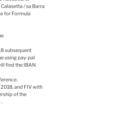
 Calasetta / sa Barra
ne for Formula
he
2018 subsequent
ne using pay-pal
ill find the IBAN
ference.
2018, and FIV with
rship of the
.