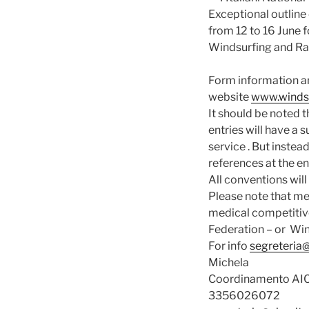
Exceptional outline 
from 12 to 16 June 
Windsurfing and R
Form information an
website
www.windsu
It should be noted t
entries will have a 
service . But instea
references at the en
All conventions wil
Please note that m
medical competitive
Federation – or Win
For info
segreteria@
Michela
Coordinamento A
3356026072