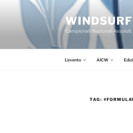
Salta
al
WINDSURF
contenuto
Campionati Nazionali Assoluti
L’evento
AICW
Ediz
TAG:
#FORMULA