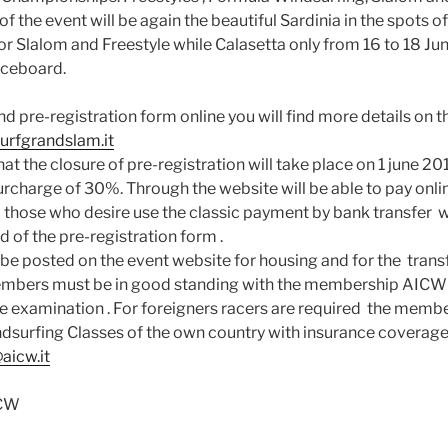
of the event will be again the beautiful Sardinia in the spots of
for Slalom and Freestyle while Calasetta only from 16 to 18 Ju
aceboard.
d pre-registration form online you will find more details on t
rfgrandslam.it
hat the closure of pre-registration will take place on 1 june 
surcharge of 30%. Through the website will be able to pay onli
d those who desire use the classic payment by bank transfer w
d of the pre-registration form .
l be posted on the event website for housing and for the trans
embers must be in good standing with the membership AICW 
 examination . For foreigners racers are required the membe
dsurfing Classes of the own country with insurance coverage 
aicw.it
ICW