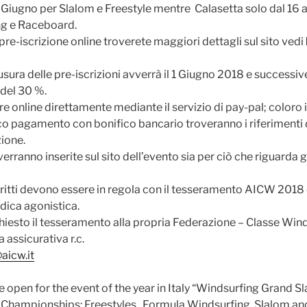
6 Giugno per Slalom e Freestyle mentre Calasetta solo dal 16 
g e Raceboard.
 pre-iscrizione online troverete maggiori dettagli sul sito vedi
iusura delle pre-iscrizioni avverrà il 1 Giugno 2018 e successiv
del 30 %.
e online direttamente mediante il servizio di pay-pal; coloro
co pagamento con bonifico bancario troveranno i riferimenti de
zione.
erranno inserite sul sito dell’evento sia per ciò che riguarda gl
scritti devono essere in regola con il tesseramento AICW 2018
dica agonistica.
richiesto il tesseramento alla propria Federazione – Classe Win
assicurativa r.c.
aicw.it
e open for the event of the year in Italy “Windsurfing Grand S
al Championships: Freestyles , Formula Windsurfing, Slalom a