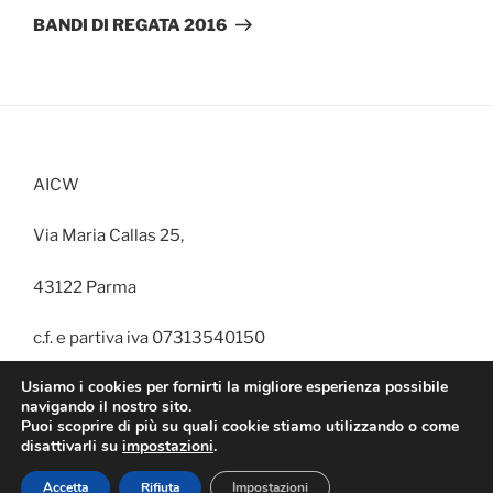
successivo
BANDI DI REGATA 2016
AICW
Via Maria Callas 25,
43122 Parma
c.f. e partiva iva 07313540150
Usiamo i cookies per fornirti la migliore esperienza possibile
navigando il nostro sito.
Puoi scoprire di più su quali cookie stiamo utilizzando o come
disattivarli su
impostazioni
.
Proudly powered by WordPress
Accetta
Rifiuta
Impostazioni