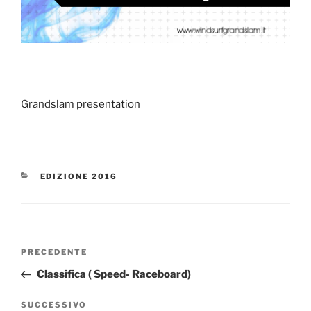
Grandslam presentation
CATEGORIE
EDIZIONE 2016
Navigazione
Articolo
PRECEDENTE
articoli
precedente:
Classifica ( Speed- Raceboard)
Articolo
SUCCESSIVO