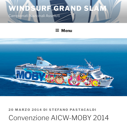
Salta
WINDSURF GRAND SLAM
al
Campionati Nazionali Assoluti
contenuto
Menu
PUBBLICATO
20 MARZO 2014
DI
STEFANO PASTACALDI
IL
Convenzione AICW-MOBY 2014