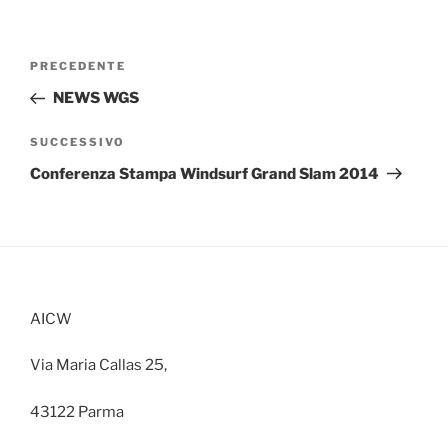
Navigazione
Articolo
PRECEDENTE
articoli
precedente:
NEWS WGS
Articolo
SUCCESSIVO
successivo
Conferenza Stampa Windsurf Grand Slam 2014
AICW
Via Maria Callas 25,
43122 Parma