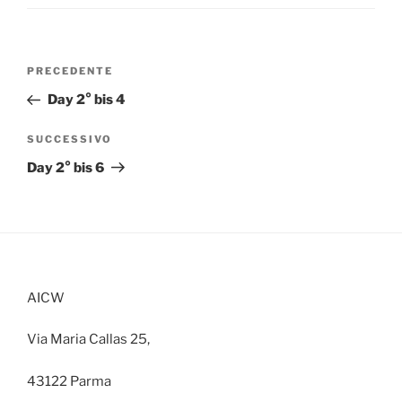
Navigazione
Articolo
PRECEDENTE
articoli
precedente:
Day 2° bis 4
Articolo
SUCCESSIVO
successivo
Day 2° bis 6
AICW
Via Maria Callas 25,
43122 Parma