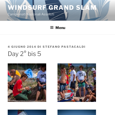
Salta
WINDSURF GRAND SLAM
al
Campionati Nazionali Assoluti
contenuto
Menu
PUBBLICATO
4 GIUGNO 2014
DI
STEFANO PASTACALDI
IL
Day 2° bis 5