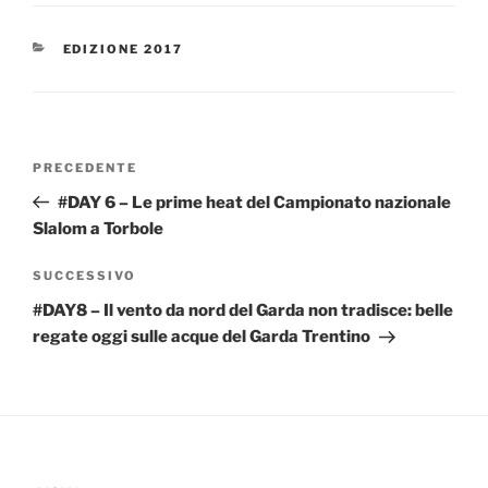
CATEGORIE
EDIZIONE 2017
Navigazione
Articolo
PRECEDENTE
articoli
precedente:
#DAY 6 – Le prime heat del Campionato nazionale
Slalom a Torbole
Articolo
SUCCESSIVO
successivo
#DAY8 – Il vento da nord del Garda non tradisce: belle
regate oggi sulle acque del Garda Trentino