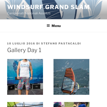
Salta
WINDSURF GRAND SLAM
al
Campionati Nazionali Assoluti
contenuto
Menu
PUBBLICATO
10 LUGLIO 2016
DI
STEFANO PASTACALDI
IL
Gallery Day 1