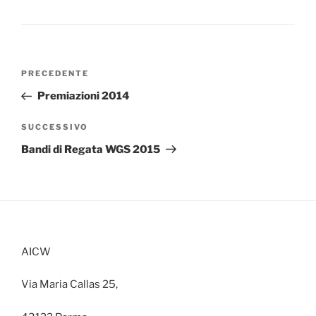
Navigazione
Articolo
PRECEDENTE
articoli
precedente:
Premiazioni 2014
Articolo
SUCCESSIVO
successivo
Bandi di Regata WGS 2015
AICW
Via Maria Callas 25,