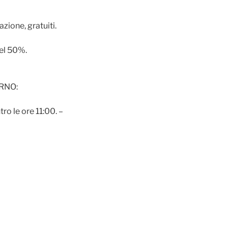
zione, gratuiti.
del 50%.
ORNO:
ro le ore 11:00. –