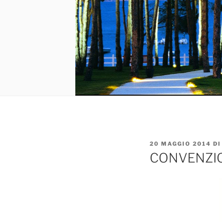
PUBBLICATO
20 MAGGIO 2014
D
IL
CONVENZIO