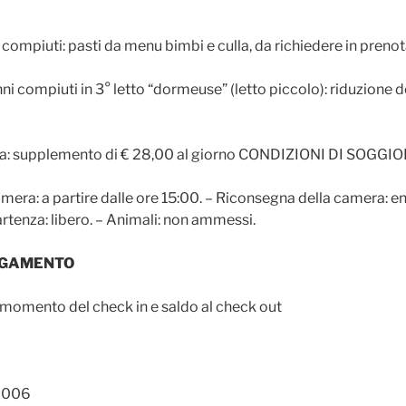
 compiuti: pasti da menu bimbi e culla, da richiedere in prenota
i compiuti in 3° letto “dormeuse” (letto piccolo): riduzione 
la: supplemento di € 28,00 al giorno CONDIZIONI DI SOGGI
era: a partire dalle ore 15:00. – Riconsegna della camera: ent
artenza: libero. – Animali: non ammessi.
PAGAMENTO
 momento del check in e saldo al check out
8006