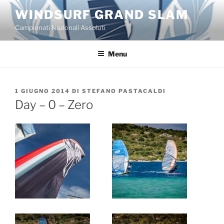
Salta
WINDSURF GRAND SLAM
al
Campionati Nazionali Assoluti
contenuto
Menu
PUBBLICATO
1 GIUGNO 2014
DI
STEFANO PASTACALDI
IL
Day – 0 – Zero